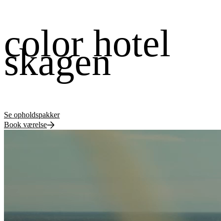
color hotel
skagen
Se opholdspakker
Book værelse