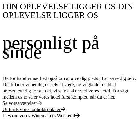
DIN OPLEVELSE LIGGER OS
D
IN
O
PLEVELSE LI
G
G
ER
O
S
personligt på
sinde
Derfor handler nærhed også om at give dig plads til at være dig selv.
Det tillader vi nemlig os selv at være, og vi glæder os til at
præsentere dig for alt det, vi selv elsker ved vores hotel. For sagt
mellem os to så er vores hotel først komplet, når du er her.
Se vores værelser
Udforsk vores opholdspakker
Læs om vores Winemakers Weekend