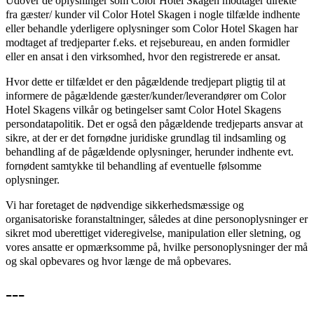
Udover de oplysninger som Color Hotel Skagen modtager direkte
fra gæster/ kunder vil Color Hotel Skagen i nogle tilfælde indhente
eller behandle yderligere oplysninger som Color Hotel Skagen har
modtaget af tredjeparter f.eks. et rejsebureau, en anden formidler
eller en ansat i den virksomhed, hvor den registrerede er ansat.
Hvor dette er tilfældet er den pågældende tredjepart pligtig til at
informere de pågældende gæster/kunder/leverandører om Color
Hotel Skagens vilkår og betingelser samt Color Hotel Skagens
persondatapolitik. Det er også den pågældende tredjeparts ansvar at
sikre, at der er det fornødne juridiske grundlag til indsamling og
behandling af de pågældende oplysninger, herunder indhente evt.
fornødent samtykke til behandling af eventuelle følsomme
oplysninger.
Vi har foretaget de nødvendige sikkerhedsmæssige og
organisatoriske foranstaltninger, således at dine personoplysninger er
sikret mod uberettiget videregivelse, manipulation eller sletning, og
vores ansatte er opmærksomme på, hvilke personoplysninger der må
og skal opbevares og hvor længe de må opbevares.
---